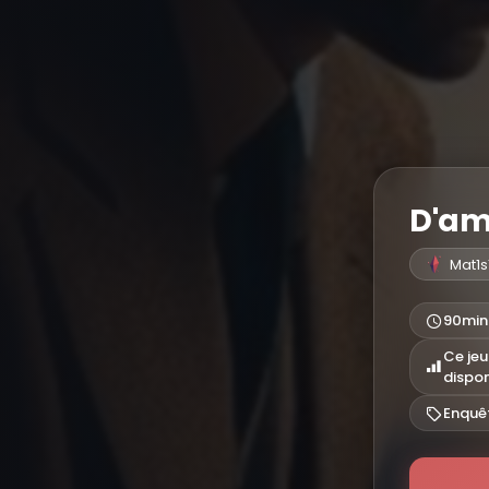
D'am
Mat1s
90min
Ce jeu
dispo
Enquê