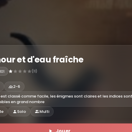
our et d'eau fraîche
101
(11)
2-6
 est classé comme facile, les énigmes sont claires et les indices son
nibles en grand nombre
te
Solo
Multi
Jouer