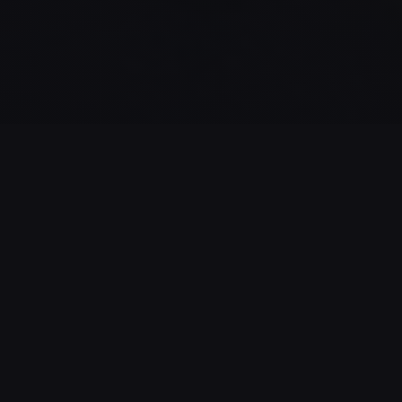
STATISTIQUES DU JEU
13
100%
NOMBRE DE
TAUX DE RÉUSSITE
PARTIES
Ce taux peut
également refléter la
Nombre de parties
difficulté réelle du jeu
lancées par les joueurs