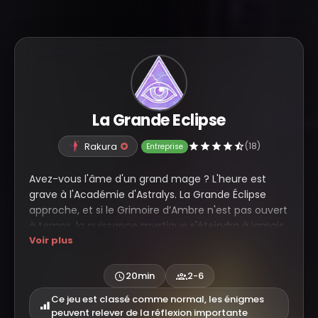
La Grande Eclipse
Rakura
(18)
Entreprise
Avez-vous l'âme d'un grand mage ? L'heure est
grave à l'Académie d'Astralys. La Grande Éclipse
approche, et si le Grimoire d’Ambre n'est pas ouvert
à temps, la puissance mystique s'éteindra à jamais.
Voir plus
Participez dès maintenant à cet escape game en
ligne immersif, conçu pour tester votre logique et
votre intuition en moins de 20 minutes.
20min
2-6
Vivez une expérience de magie pure directement
Ce jeu est classé comme normal, les énigmes
peuvent relever de la réflexion importante
depuis votre navigateur. Pas d'installation requise :