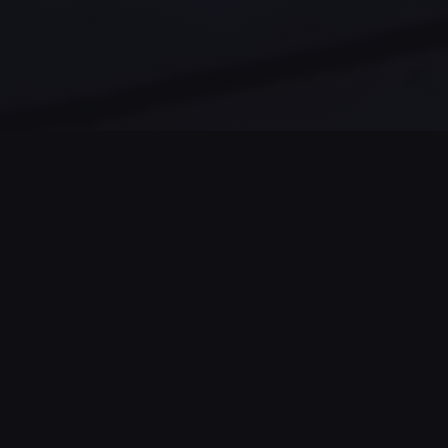
STATISTIQUES DU JEU
1873
59%
NOMBRE DE
TAUX DE RÉUSSITE
PARTIES
Ce taux peut
également refléter la
Nombre de parties
difficulté réelle du jeu
lancées par les joueurs