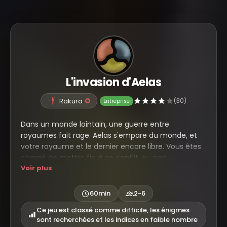
L'invasion d'Aelas
Rakura
(30)
Entreprise
Dans un monde lointain, une guerre entre
royaumes fait rage. Aelas s'empare du monde, et
votre royaume et le dernier encore libre. Vous êtes
chargé de mettre fin à ce conflit, ou non...
Voir plus
Suivez votre instinct et faites les choix qui vous
semblent les plus judicieux. Il n'y a pas de bon ou de
60min
2-6
mauvais choix, car selon vos décisions, cette
histoire sera la vôtre.
Ce jeu est classé comme difficile, les énigmes
sont recherchées et les indices en faible nombre