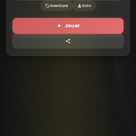
L'invasion d'Aelas est le dernier jeu de cette année
Aventure
Solo
2021 sur Rakura. Celui-ci utilise toutes les dernières
fonctionnalités disponibles sur la plateforme. Cette
démonstration d'une heure vous fera voyager dans
Jouer
différents lieux et découvrir les illustrations de
deltart.
L'objectif était de proposer un véritable jeu mêlant
réflexion et histoire. Plusieurs personnages vous
accompagneront et vous aideront, ou non, en
fonction des choix que vous aurez faits au cours de
l'aventure.