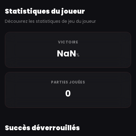
Statistiques du joueur
Découvrez les statistiques de jeu du joueur
VICTOIRE
NaN
%
PARTIES JOUÉES
0
Succès déverrouillés