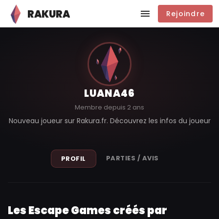
RAKURA
Rejoindre
LUANA46
Membre depuis 2 ans
Nouveau joueur sur Rakura.fr. Découvrez les infos du joueur
PARTIES / AVIS
PROFIL
Les Escape Games créés par