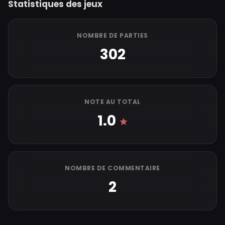
Statistiques des jeux
NOMBRE DE PARTIES
302
NOTE AU TOTAL
1.0
NOMBRE DE COMMENTAIRE
2