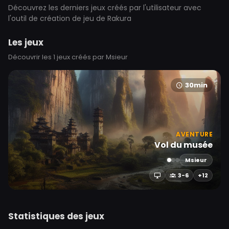
Découvrez les derniers jeux créés par l'utilisateur avec
l'outil de création de jeu de Rakura
Les jeux
Découvrir les 1 jeux créés par Msieur
30min
AVENTURE
Vol du musée
Msieur
3-6
+12
Statistiques des jeux