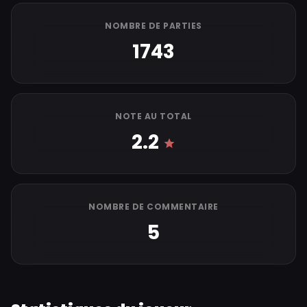
NOMBRE DE PARTIES
1743
NOTE AU TOTAL
2.2
NOMBRE DE COMMENTAIRE
5