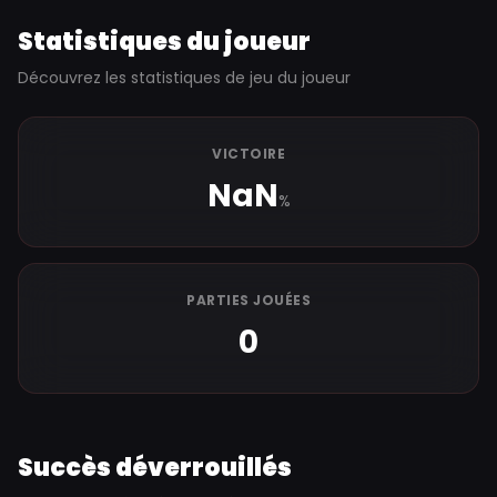
Statistiques du joueur
Découvrez les statistiques de jeu du joueur
VICTOIRE
NaN
%
PARTIES JOUÉES
0
Succès déverrouillés